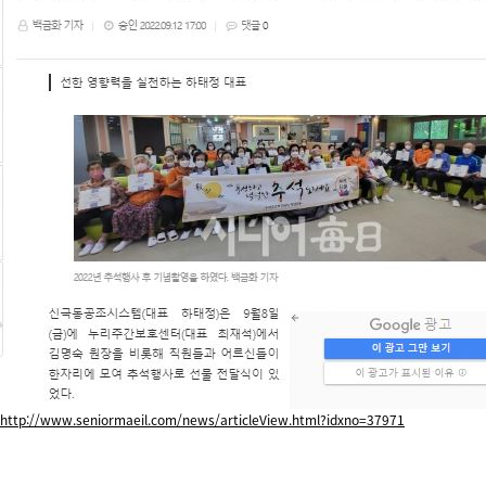
http://www.seniormaeil.com/news/articleView.html?idxno=37971