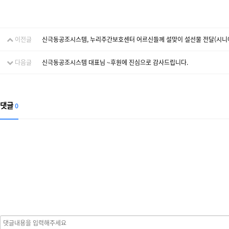
이전글
신극동공조시스템, 누리주간보호센터 어르신들께 설맞이 설선물 전달(시니어매일
다음글
신극동공조시스템 대표님 ~후원에 진심으로 감사드립니다.
댓글
0