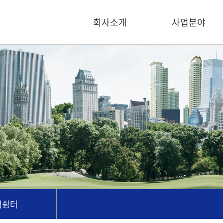
회사소개
사업분야
객쉼터