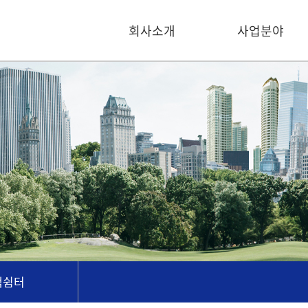
회사소개
사업분야
객쉼터