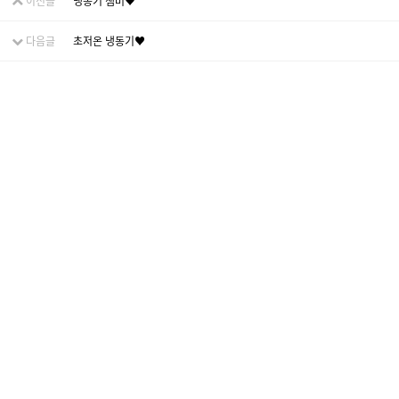
이전글
냉동기 챔버♥
다음글
초저온 냉동기♥