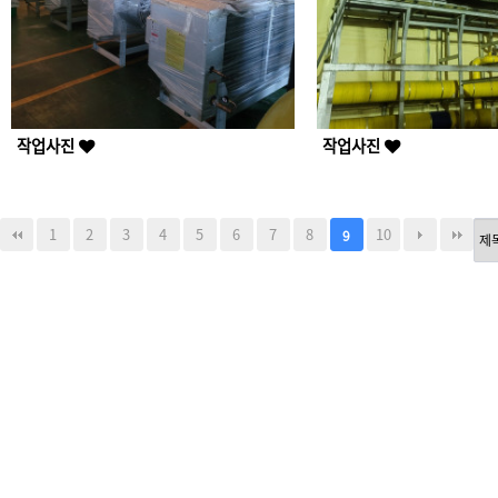
작업사진
작업사진
1
2
3
4
5
6
7
8
10
9